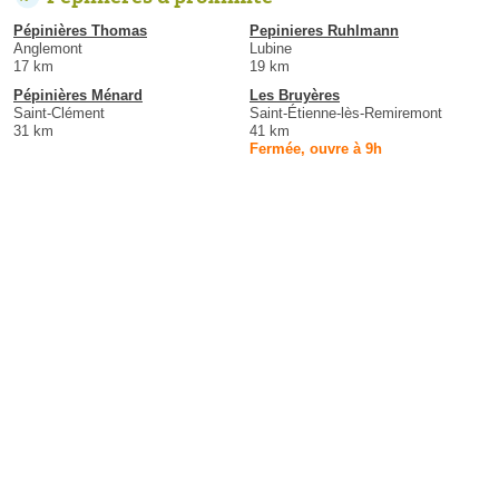
Pépinières Thomas
Pepinieres Ruhlmann
Anglemont
Lubine
17 km
19 km
Pépinières Ménard
Les Bruyères
Saint-Clément
Saint-Étienne-lès-Remiremont
31 km
41 km
Fermée, ouvre à 9h