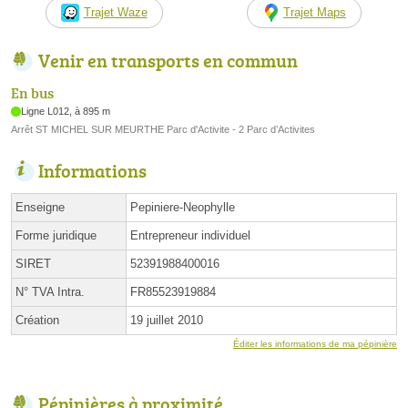
Trajet Waze
Trajet Maps
Venir en transports en commun
En bus
Ligne L012, à 895 m
Arrêt ST MICHEL SUR MEURTHE Parc d'Activite - 2 Parc d’Activites
Informations
Enseigne
Pepiniere-Neophylle
Forme juridique
Entrepreneur individuel
SIRET
52391988400016
N° TVA Intra.
FR85523919884
Création
19 juillet 2010
Éditer les informations de ma pépinière
Pépinières à proximité