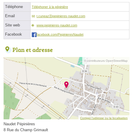
Téléphone
Téléphoner à la pépinière
Email
t.cuneazⓐpepinieres-naudet.com
Site web
www.pepinieres-naudet.com
Facebook
facebook.com/PepinieresNaudet
Plan et adresse
© contributeurs OpenStreetMap
Corriger l’adresse ou la localisation
Naudet Pépinières
8 Rue du Champ Grimault