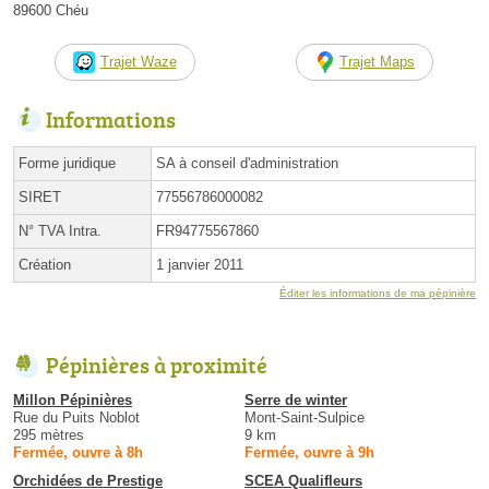
89600 Chéu
Trajet Waze
Trajet Maps
Informations
Forme juridique
SA à conseil d'administration
SIRET
77556786000082
N° TVA Intra.
FR94775567860
Création
1 janvier 2011
Éditer les informations de ma pépinière
Pépinières à proximité
Millon Pépinières
Serre de winter
Rue du Puits Noblot
Mont-Saint-Sulpice
295 mètres
9 km
Fermée, ouvre à 8h
Fermée, ouvre à 9h
Orchidées de Prestige
SCEA Qualifleurs