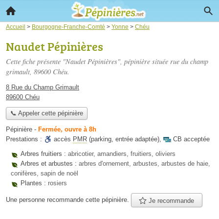
Accueil
>
Bourgogne-Franche-Comté
>
Yonne
>
Chéu
Naudet Pépinières
Cette fiche présente "Naudet Pépinières", pépinière située
rue du champ
grimault
, 89600 Chéu.
8 Rue du Champ Grimault
89600 Chéu
📞 Appeler cette pépinière
Pépinière
-
Fermée, ouvre à 8h
Prestations :
accès
PMR
(parking, entrée adaptée)
,
CB acceptée
Arbres fruitiers :
abricotier, amandiers, fruitiers, oliviers
Arbres et arbustes :
arbres d'ornement, arbustes, arbustes de haie,
conifères, sapin de noël
Plantes :
rosiers
Une personne
recommande
cette pépinière.
Je recommande