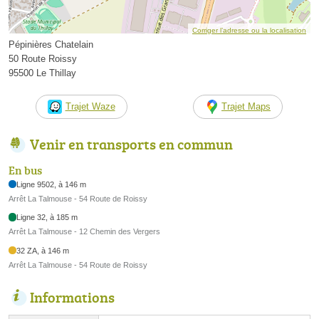
Corriger l’adresse ou la localisation
Pépinières Chatelain
50 Route Roissy
95500 Le Thillay
Trajet Waze
Trajet Maps
Venir en transports en commun
En bus
Ligne 9502, à 146 m
Arrêt La Talmouse - 54 Route de Roissy
Ligne 32, à 185 m
Arrêt La Talmouse - 12 Chemin des Vergers
32 ZA, à 146 m
Arrêt La Talmouse - 54 Route de Roissy
Informations