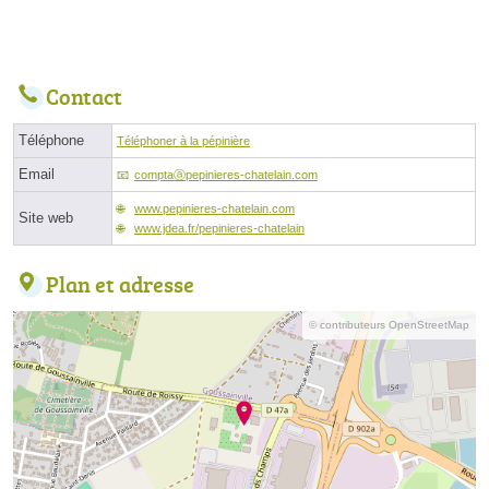
Contact
Téléphone
Téléphoner à la pépinière
Email
comptaⓐpepinieres-chatelain.com
www.pepinieres-chatelain.com
Site web
www.jdea.fr/pepinieres-chatelain
Plan et adresse
© contributeurs OpenStreetMap