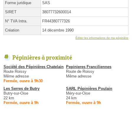
Forme juridique
SAS
SIRET
38077732600014
N° TVA Intra.
FR44380777326
Création
14 décembre 1990
Éditer les informations de ma pépinière
Pépinières à proximité
Société des Pépinières Chatelain
Pepinieres Franciliennes
Route Roissy
Route de Roissy
Même adresse
Même adresse
Fermée, ouvre à 9h30
Les Serres de Butry
SARL Pépinières Poulain
Butry-sur-Oise
Méry-sur-Oise
22 km
24 km
Fermée, ouvre à 9h
Fermée, ouvre à 9h