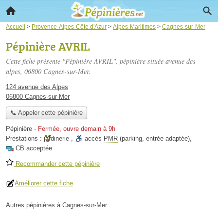
Accueil
>
Provence-Alpes-Côte d'Azur
>
Alpes-Maritimes
>
Cagnes-sur-Mer
Pépinière AVRIL
Cette fiche présente "Pépinière AVRIL", pépinière située
avenue des
alpes
, 06800 Cagnes-sur-Mer.
124 avenue des Alpes
06800 Cagnes-sur-Mer
📞 Appeler cette pépinière
Pépinière
-
Fermée, ouvre demain à 9h
Prestations :
jardinerie
,
accès
PMR
(parking, entrée adaptée)
,
CB acceptée
Recommander cette pépinière
Améliorer cette fiche
Autres pépinières à Cagnes-sur-Mer