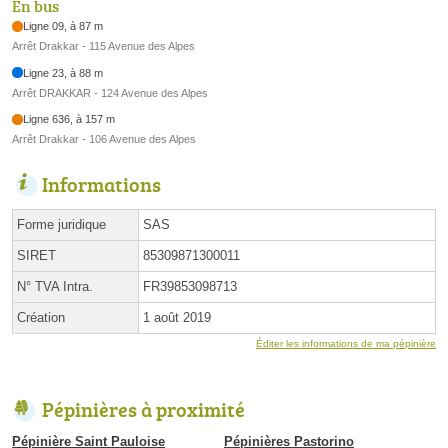
En bus
Ligne 09, à 87 m
Arrêt Drakkar - 115 Avenue des Alpes
Ligne 23, à 88 m
Arrêt DRAKKAR - 124 Avenue des Alpes
Ligne 636, à 157 m
Arrêt Drakkar - 106 Avenue des Alpes
Informations
Forme juridique
SAS
SIRET
85309871300011
N° TVA Intra.
FR39853098713
Création
1 août 2019
Éditer les informations de ma pépinière
Pépinières à proximité
Pépinière Saint Pauloise
Pépinières Pastorino