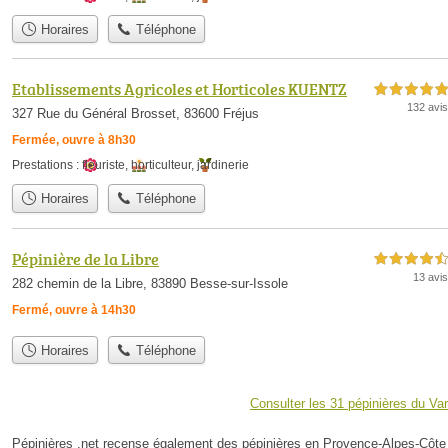
Horaires
Téléphone
Etablissements Agricoles et Horticoles KUENTZ
5,0 étoiles sur 5
132 avis
327 Rue du Général Brosset, 83600 Fréjus
Fermée, ouvre à 8h30
Prestations :
fleuriste
,
horticulteur
,
jardinerie
Horaires
Téléphone
Pépinière de la Libre
4,5 étoiles sur 5
13 avis
282 chemin de la Libre, 83890 Besse-sur-Issole
Fermé, ouvre à 14h30
Horaires
Téléphone
Consulter les 31 pépinières du Var
Pépinières .net recense également des pépinières en Provence-Alpes-Côte