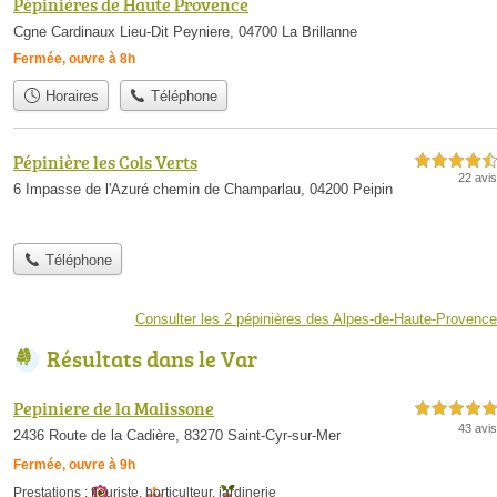
Pépinières de Haute Provence
Cgne Cardinaux Lieu-Dit Peyniere, 04700 La Brillanne
Fermée, ouvre à 8h
Horaires
Téléphone
Pépinière les Cols Verts
4,5 étoiles sur 5
22 avis
6 Impasse de l'Azuré chemin de Champarlau, 04200 Peipin
Téléphone
Consulter les 2 pépinières des Alpes-de-Haute-Provence
Résultats dans le Var
Pepiniere de la Malissone
5,0 étoiles sur 5
43 avis
2436 Route de la Cadière, 83270 Saint-Cyr-sur-Mer
Fermée, ouvre à 9h
Prestations :
fleuriste
,
horticulteur
,
jardinerie