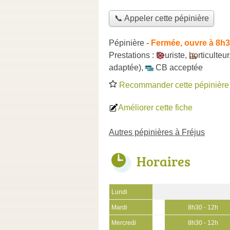
📞 Appeler cette pépinière
Pépinière
-
Fermée, ouvre à 8h
Prestations :
fleuriste
,
horticulteur
adaptée)
,
CB acceptée
Recommander cette pépinière
Améliorer cette fiche
Autres pépinières à Fréjus
Horaires
Lundi
Mardi
8h30 - 12h
Mercredi
8h30 - 12h