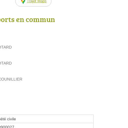
Trajet Maps
ports en commun
EOTARD
EOTARD
u COUNILLIER
été civile
0900027