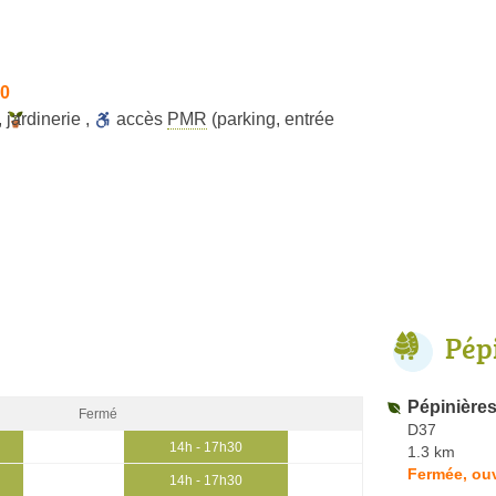
30
,
jardinerie
,
accès
PMR
(parking, entrée
Pép
Pépinière
Fermé
D37
14h - 17h30
1.3 km
Fermée, ouv
14h - 17h30