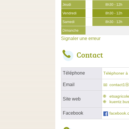
Jeudi
8h30 - 12h
Vendredi
8h30 - 12h
Samedi
8h30 - 12h
Dimanche
Signaler une erreur
Contact
Téléphone
Téléphoner à 
Email
contact1ⓐ
etsagricol
Site web
kuentz.bus
Facebook
facebook.