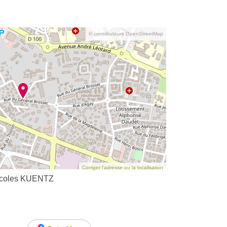
© contributeurs OpenStreetMap
Corriger l’adresse ou la localisation
ticoles KUENTZ