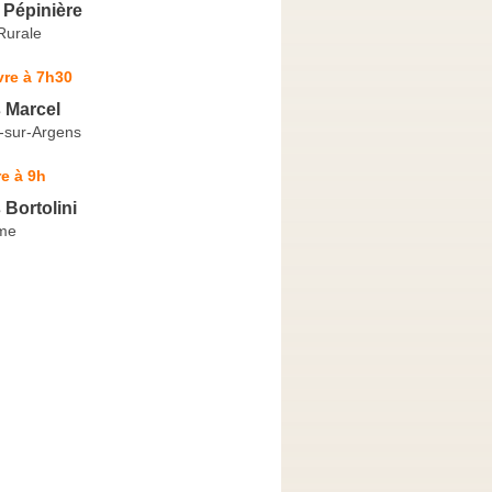
 Pépinière
Rurale
vre à 7h30
 Marcel
-sur-Argens
e à 9h
 Bortolini
ime