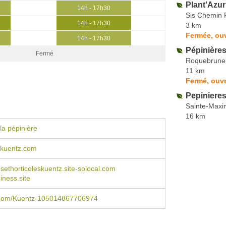
Plant'Azur
14h - 17h30
Sis Chemin 
14h - 17h30
3 km
Fermée, ou
14h - 17h30
Pépinières
Fermé
Roquebrune
11 km
Fermé, ouvr
Pepinieres
Sainte-Max
16 km
la pépinière
kuentz.com
esethorticoleskuentz.site-solocal.com
iness.site
com/Kuentz-105014867706974