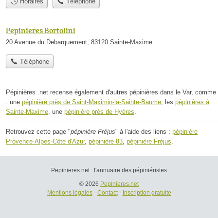
Horaires
Téléphone
Pepinieres Bortolini
20 Avenue du Debarquement, 83120 Sainte-Maxime
Téléphone
Pépinières .net recense également d'autres pépinières dans le Var, comme
: une
pépinière près de Saint-Maximin-la-Sainte-Baume
, les
pépinières à
Sainte-Maxime
, une
pépinière près de Hyères
.
Retrouvez cette page "
pépinière Fréjus
" à l'aide des liens :
pépinière
Provence-Alpes-Côte d'Azur
,
pépinière 83
,
pépinière Fréjus
.
Pepinieres.net : l'annuaire des pépiniéristes
© 2026
Pepinieres.net
Mentions légales
-
Contact
-
Inscription gratuite