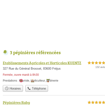
3 pépinières référencées
Etablissements Agricoles et Horticoles KUENTZ
5,0 étoiles sur 5
132 avis
327 Rue du Général Brosset, 83600 Fréjus
Fermée, ouvre mardi à 8h30
Prestations :
fleuriste
,
horticulteur
,
jardinerie
Horaires
Téléphone
Pépinières Ruby
5,0 étoiles sur 5