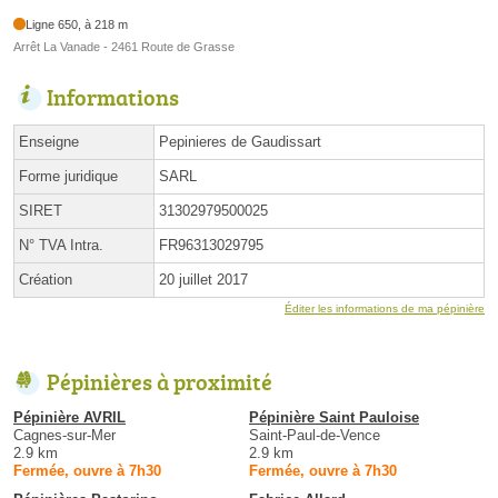
Ligne 650, à 218 m
Arrêt La Vanade - 2461 Route de Grasse
Informations
Enseigne
Pepinieres de Gaudissart
Forme juridique
SARL
SIRET
31302979500025
N° TVA Intra.
FR96313029795
Création
20 juillet 2017
Éditer les informations de ma pépinière
Pépinières à proximité
Pépinière AVRIL
Pépinière Saint Pauloise
Cagnes-sur-Mer
Saint-Paul-de-Vence
2.9 km
2.9 km
Fermée, ouvre à 7h30
Fermée, ouvre à 7h30