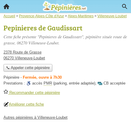
Accueil
>
Provence-Alpes-Côte d'Azur
>
Alpes-Maritimes
>
Villeneuve-Loubet
Pepinieres de Gaudissart
Cette fiche présente "Pepinieres de Gaudissart", pépinière située
route de
grasse
, 06270 Villeneuve-Loubet.
2378 Route de Grasse
06270 Villeneuve-Loubet
📞 Appeler cette pépinière
Pépinière
-
Fermée, ouvre à 7h30
Prestations :
accès
PMR
(parking, entrée adaptée)
,
CB acceptée
Recommander cette pépinière
Améliorer cette fiche
Autres pépinières à Villeneuve-Loubet