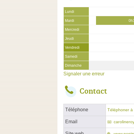
Lundi
Mardi
0h3
Mercredi
Jeudi
Vendredi
Samedi
Dimanche
Signaler une erreur
Contact
Téléphone
Téléphoner à 
Email
carolinero
Site web
www.pepin