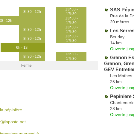
SAS Pépin
13h30 -
8h30 - 12h
17h30
Rue de la Do
13h30 -
0 - 12h
20 mètres
17h30
13h30 -
8h30 - 12h
Les Serre
17h30
13h30 -
Beurlay
8h30 - 12h
17h30
14 km
6h - 12h
Ouverte jus
13h30 -
8h30 - 12h
Grenon Es
17h30
Grenon, Gre
Fermé
GEV Entretie
Les Mathes
25 km
Ouverte jus
Pepiniere
Chantemerle
28 km
la pépinière
Ouverte jus
yⓐlaposte.net
ieresdecormeroyal.fr