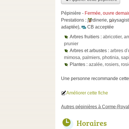
Pépinière
-
Fermée, ouvre demai
Prestations :
jardinerie
,
paysagis
adaptée)
,
CB acceptée
Arbres fruitiers :
abricotier, am
prunier
Arbres et arbustes :
arbres d'
mimosa, palmiers, photinia, sapin
Plantes :
azalée, rosiers, ros
Une personne
recommande
cette
Améliorer cette fiche
Autres pépinières à Corme-Roya
Horaires