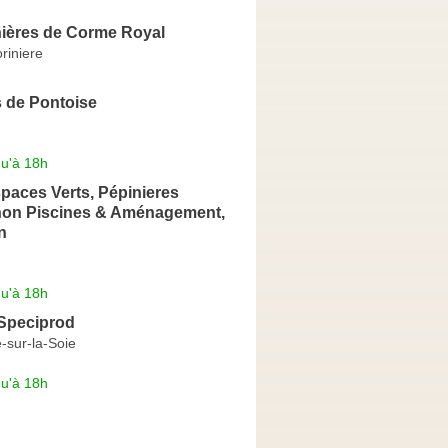
ières de Corme Royal
riniere
s de Pontoise
qu'à 18h
paces Verts, Pépinieres
non Piscines & Aménagement,
n
qu'à 18h
 Speciprod
-sur-la-Soie
qu'à 18h