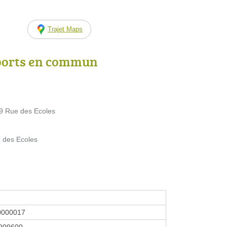
Trajet Maps
ports en commun
9 Rue des Ecoles
 des Ecoles
0000017
909600