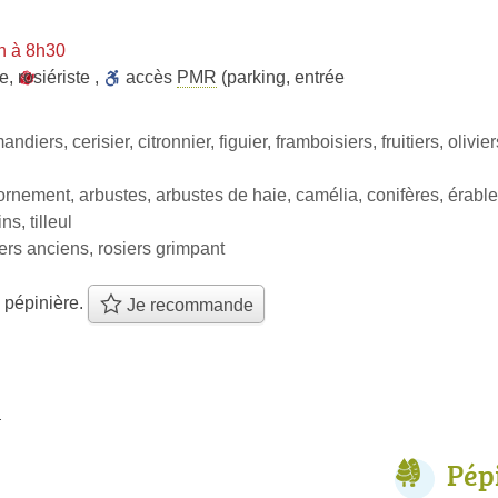
n à 8h30
te
,
rosiériste
,
accès
PMR
(parking, entrée
andiers, cerisier, citronnier, figuier, framboisiers, fruitiers, oliv
ornement, arbustes, arbustes de haie, camélia, conifères, érable,
s, tilleul
iers anciens, rosiers grimpant
 pépinière.
Je recommande
l
Pép