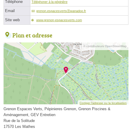
Téléphone
Téléphoner à la pépinière
Email
grenon.espacesvertsⓐwanadoo.fr
Site web
www.grenon-espacesverts.com
Plan et adresse
© contributeurs OpenStreetMap
Corriger l’adresse ou la localisation
Grenon Espaces Verts, Pépinieres Grenon, Grenon Piscines &
Aménagement, GEV Entretien
Rue de la Solitude
17570 Les Mathes