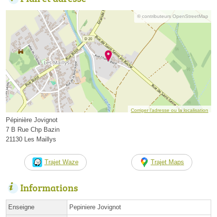
© contributeurs OpenStreetMap
Corriger l’adresse ou la localisation
Pépinière Jovignot
7 B Rue Chp Bazin
21130 Les Maillys
Trajet Waze
Trajet Maps
Informations
Enseigne
Pepiniere Jovignot