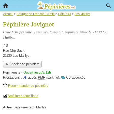
Accueil
>
Bourgogne-Franche-Comté
>
Côte-d'Or
>
Les Maillys
Pépinière Jovignot
Cette fiche présente "Pépinière Jovignot", pépinière située
b
, 21130 Les
Maillys.
7 B
Rue Chp Bazin
21130 Les Maillys
📞 Appeler ce pépinière
Pépiniériste
-
Ouvert jusqu'à 12h
Prestations :
accès
PMR
(parking)
,
CB acceptée
Recommander ce pépinière
Améliorer cette fiche
Autres pépinières aux Maillys