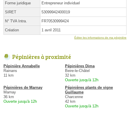
Forme juridique
Entrepreneur individuel
SIRET
53099942400019
N° TVA Intra.
FR70530999424
Création
1 avril 2011
Éditer les informations de ma pépinière
Pépinières à proximité
Pépinière Annabelle
Pépinières Dima
Rainans
Beire-le-Châtel
11 km
32 km
Ouverte jusqu'à 12h
Pépinières de Marnay
Pépinières plants de vigne
Marnay
Guillaume
36 km
Charcenne
Ouverte jusqu'à 12h
42 km
Ouverte jusqu'à 12h