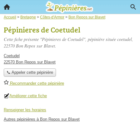
Accueil
>
Bretagne
>
Côtes-d'Armor
>
Bon Repos sur Blavet
Pépinieres de Coetudel
Cette fiche présente "Pépinieres de Coetudel", pépinière située
coetudel
,
22570 Bon Repos sur Blavet.
Coetudel
22570 Bon Repos sur Blavet
📞 Appeler cette pépinière
Recommander cette pépinière
Améliorer cette fiche
Renseigner les horaires
Autres pépinières à Bon Repos sur Blavet