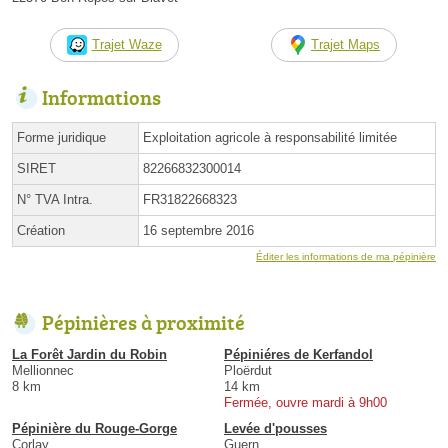
Trajet Waze
Trajet Maps
Informations
Forme juridique
Exploitation agricole à responsabilité limitée
SIRET
82266832300014
N° TVA Intra.
FR31822668323
Création
16 septembre 2016
Éditer les informations de ma pépinière
Pépinières à proximité
La Forêt Jardin du Robin
Pépiniéres de Kerfandol
Mellionnec
Ploërdut
8 km
14 km
Fermée, ouvre mardi à 9h00
Pépinière du Rouge-Gorge
Levée d'pousses
Corlay
Guern