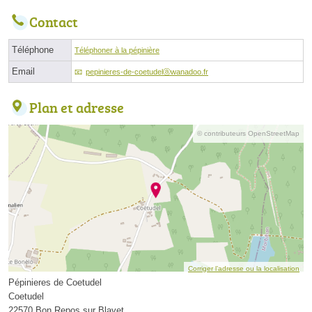
Contact
Téléphone
Téléphoner à la pépinière
Email
pepinieres-de-coetudelⓐwanadoo.fr
Plan et adresse
© contributeurs OpenStreetMap
Corriger l’adresse ou la localisation
Pépinieres de Coetudel
Coetudel
22570 Bon Repos sur Blavet