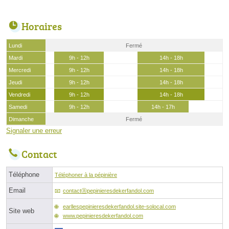
Horaires
Lundi
Fermé
Mardi
9h - 12h
14h - 18h
Mercredi
9h - 12h
14h - 18h
Jeudi
9h - 12h
14h - 18h
Vendredi
9h - 12h
14h - 18h
Samedi
9h - 12h
14h - 17h
Dimanche
Fermé
Signaler une erreur
Contact
Téléphone
Téléphoner à la pépinière
Email
contactⓐpepinieresdekerfandol.com
earllespepinieresdekerfandol.site-solocal.com
Site web
www.pepinieresdekerfandol.com