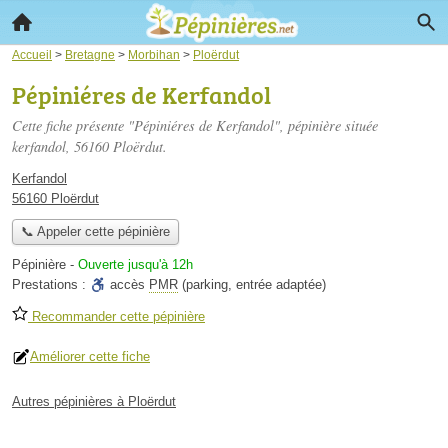
Accueil
>
Bretagne
>
Morbihan
>
Ploërdut
Pépiniéres de Kerfandol
Cette fiche présente "Pépiniéres de Kerfandol", pépinière située
kerfandol
, 56160 Ploërdut.
Kerfandol
56160 Ploërdut
📞 Appeler cette pépinière
Pépinière
-
Ouverte jusqu'à 12h
Prestations :
accès
PMR
(parking, entrée adaptée)
Recommander cette pépinière
Améliorer cette fiche
Autres pépinières à Ploërdut