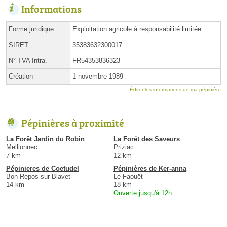
Informations
Forme juridique
Exploitation agricole à responsabilité limitée
SIRET
35383632300017
N° TVA Intra.
FR54353836323
Création
1 novembre 1989
Éditer les informations de ma pépinière
Pépinières à proximité
La Forêt Jardin du Robin
La Forêt des Saveurs
Mellionnec
Priziac
7 km
12 km
Pépinieres de Coetudel
Pépinières de Ker-anna
Bon Repos sur Blavet
Le Faouët
14 km
18 km
Ouverte jusqu'à 12h