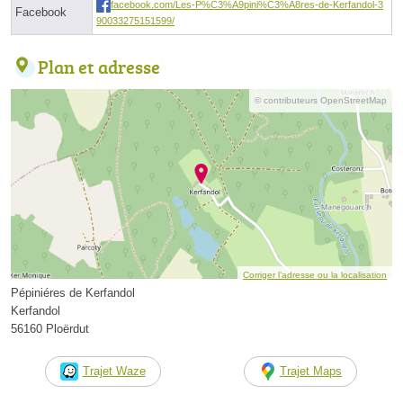
facebook.com/Les-P%C3%A9pini%C3%A8res-de-Kerfandol-3
Facebook
90033275151599/
Plan et adresse
© contributeurs OpenStreetMap
Corriger l’adresse ou la localisation
Pépiniéres de Kerfandol
Kerfandol
56160 Ploërdut
Trajet Waze
Trajet Maps