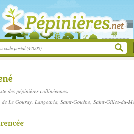
ené
iste des
pépinières collinéennes
.
és de Le Gouray, Langourla, Saint-Gouéno, Saint-Gilles-du-M
érencée