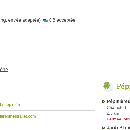
ing, entrée adaptée)
,
CB acceptée
hône
Pép
Pépinière
la pépinière
Champfort
2.5 km
ieresmestrallet.com
Fermée, ouv
Jardi-Plan