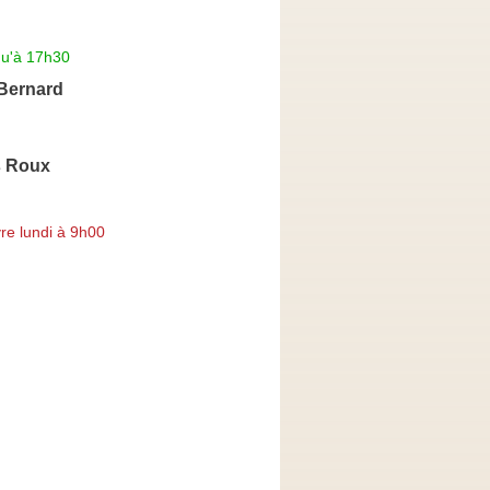
qu'à 17h30
Bernard
s Roux
re lundi à 9h00