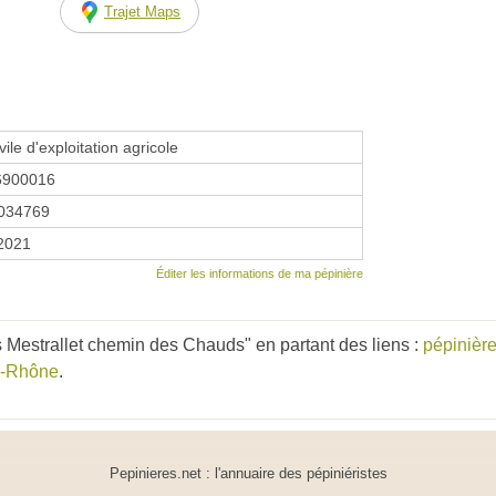
Trajet Maps
vile d'exploitation agricole
6900016
034769
 2021
Éditer les informations de ma pépinière
 Mestrallet chemin des Chauds" en partant des liens :
pépinièr
ur-Rhône
.
Pepinieres.net : l'annuaire des pépiniéristes