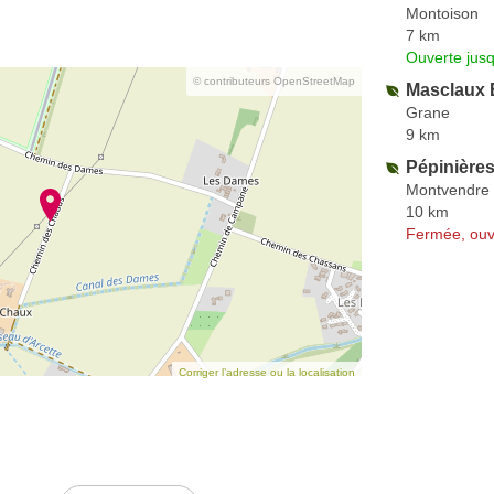
Montoison
7 km
Ouverte jus
© contributeurs OpenStreetMap
Masclaux 
Grane
9 km
Pépinière
Montvendre
10 km
Fermée, ouv
Corriger l’adresse ou la localisation