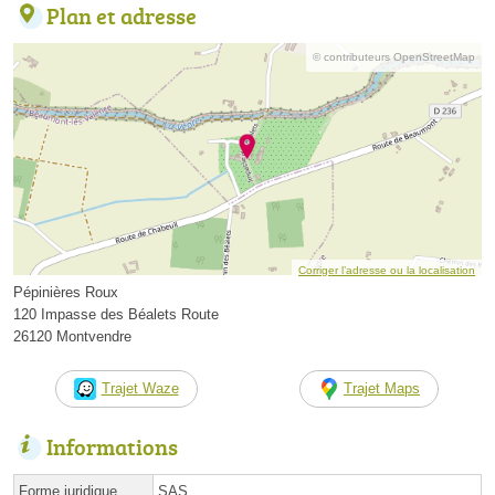
Plan et adresse
© contributeurs OpenStreetMap
Corriger l’adresse ou la localisation
Pépinières Roux
120 Impasse des Béalets Route
26120 Montvendre
Trajet Waze
Trajet Maps
Informations
Forme juridique
SAS