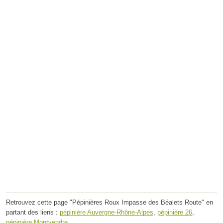
Retrouvez cette page "Pépinières Roux Impasse des Béalets Route" en
partant des liens :
pépinière Auvergne-Rhône-Alpes
,
pépinière 26
,
pépinière Montvendre
.