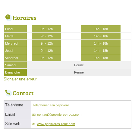
Horaires
Lundi
9h - 12h
14h - 18h
Mardi
9h - 12h
14h - 18h
Mercredi
9h - 12h
14h - 18h
Jeudi
9h - 12h
14h - 18h
Vendredi
9h - 12h
14h - 18h
Samedi
Fermé
Dimanche
Fermé
Signaler une erreur
Contact
Téléphone
Téléphoner à la pépinière
Email
contactⓐpepinieres-roux.com
Site web
www.pepinieres-roux.com