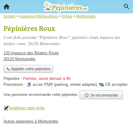
Accueil
>
Auvergne-Rhône-Alpes
>
Drôme
>
Montvendre
Pépinières Roux
Cette fiche présente "Pépinières Roux", pépinière située
impasse des
béalets route
, 26120 Montvendre.
120 Impasse des Béalets Route
26120 Montvendre
📞 Appeler cette pépinière
Pépinière
-
Fermée, ouvre demain à 9h
Prestations :
accès
PMR
(parking, entrée adaptée)
,
CB acceptée
Une personne
recommande
cette pépinière.
Je recommande
Améliorer cette fiche
Autres pépinières à Montvendre