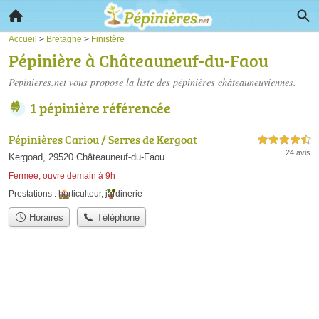
Accueil
>
Bretagne
>
Finistère
Pépinière à Châteauneuf-du-Faou
Pepinieres.net vous propose la liste des
pépinières châteauneuviennes
.
1 pépinière référencée
Pépinières Cariou / Serres de Kergoat
4,5 étoiles sur 5
24 avis
Kergoad, 29520 Châteauneuf-du-Faou
Fermée, ouvre demain à 9h
Prestations :
horticulteur
,
jardinerie
Horaires
Téléphone