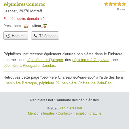
Pépinières Caillarec
5,0 étoiles sur 5
8 avis
Lescoat, 29270 Motreff
Fermée, ouvre demain à 9h
Prestations :
horticulteur
,
jardinerie
Horaires
Téléphone
Pépinières .net recense également d'autres pépinières dans le Finistère,
comme : une
pépinière sur Quimper
, des
pépinières à Guipavas
, une
pépinière à Plougastel-Daoulas
.
Retrouvez cette page "
pépinière Châteauneuf-du-Faou
" à l'aide des liens
:
pépinière Bretagne
,
pépinière 29
,
pépinière Châteauneuf-du-Faou
.
Pepinieres.net : l'annuaire des pépiniéristes
© 2026
Pepinieres.net
Mentions légales
-
Contact
-
Inscription gratuite