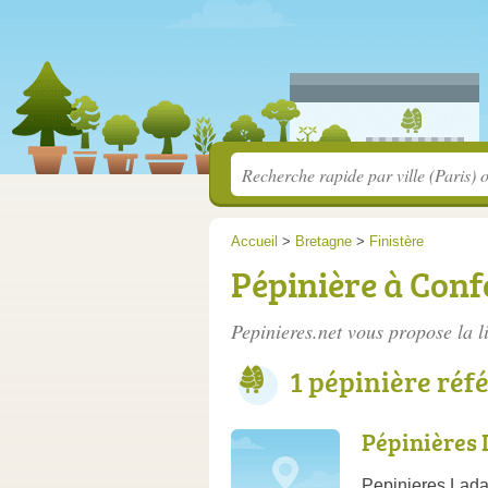
Accueil
>
Bretagne
>
Finistère
Pépinière à Conf
Pepinieres.net vous propose la l
1 pépinière réf
Pépinières
Pepinieres Lada