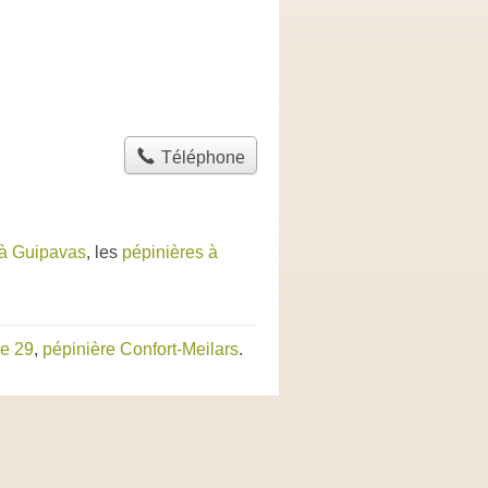
Téléphone
 à Guipavas
, les
pépinières à
re 29
,
pépinière Confort-Meilars
.