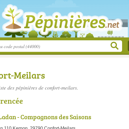
ort-Meilars
iste des
pépinières de confort-meilars
.
érencée
 Ladan - Compagnons des Saisons
n 110 Kernon, 29790 Confort-Meilars