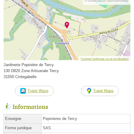
© contributeurs OpenStreetMap
Corriger l’adresse ou la localisation
Jardinerie Pepinière de Tercy
130 D820 Zone Artisanale Tercy
31550 Cintegabelle
Trajet Waze
Trajet Maps
Informations
Enseigne
Pepinieres de Tercy
Forme juridique
SAS