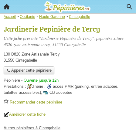
Accueil
>
Occitanie
>
Haute-Garonne
>
Cintegabelle
Jardinerie Pepinière de Tercy
Cette fiche présente "Jardinerie Pepinière de Tercy", pépinière située
d820 zone artisanale tercy
, 31550 Cintegabelle.
130 D820 Zone Artisanale Tercy
31550 Cintegabelle
📞 Appeler cette pépinière
Pépinière
-
Ouverte jusqu'à 12h
Prestations :
jardinerie
,
accès
PMR
(parking, entrée adaptée,
toilettes accessibles)
,
CB acceptée
Recommander cette pépinière
Améliorer cette fiche
Autres pépinières à Cintegabelle