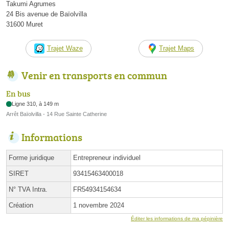
Takumi Agrumes
24 Bis avenue de Baïolvilla
31600 Muret
Trajet Waze
Trajet Maps
Venir en transports en commun
En bus
Ligne 310, à 149 m
Arrêt Baïolvilla - 14 Rue Sainte Catherine
Informations
Forme juridique
Entrepreneur individuel
SIRET
93415463400018
N° TVA Intra.
FR54934154634
Création
1 novembre 2024
Éditer les informations de ma pépinière