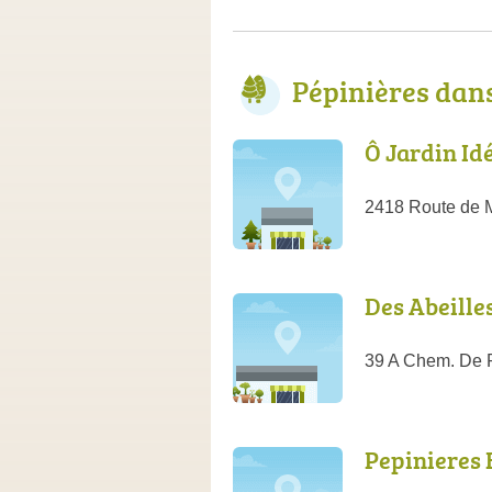
Pépinières dan
Ô Jardin Id
2418 Route de 
Des Abeille
39 A Chem. De P
Pepinieres 