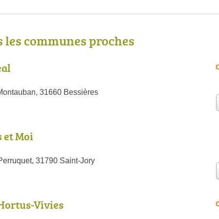
s les communes proches
éal
O
Montauban, 31660 Bessières
s et Moi
erruquet, 31790 Saint-Jory
Hortus-Vivies
O