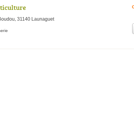
ticulture
O
Boudou, 31140 Launaguet
nerie