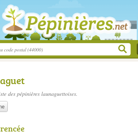
naguet
iste des
pépinières launaguettoises
.
he
érencée