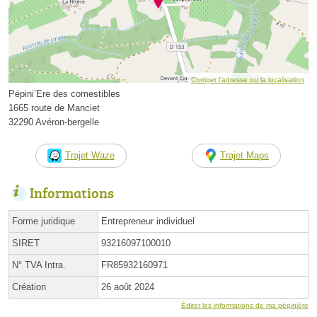
Corriger l’adresse ou la localisation
Pépini’Ere des comestibles
1665 route de Manciet
32290 Avéron-bergelle
Trajet Waze
Trajet Maps
Informations
Forme juridique
Entrepreneur individuel
SIRET
93216097100010
N° TVA Intra.
FR85932160971
Création
26 août 2024
Éditer les informations de ma pépinière