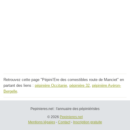
Retrouvez cette page "Pépini’Ere des comestibles route de Manciet" en
partant des liens :
pépinière Occitanie
,
pépinière 32
,
pépinière Avéron-
Bergelle
.
Pepinieres.net : l'annuaire des pépiniéristes
© 2026
Pepinieres.net
Mentions légales
-
Contact
-
Inscription gratuite