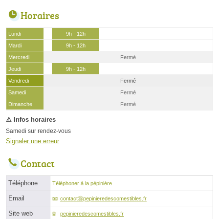
Horaires
Lundi
9h - 12h
Mardi
9h - 12h
Mercredi
Fermé
Jeudi
9h - 12h
Vendredi
Fermé
Samedi
Fermé
Dimanche
Fermé
Samedi sur rendez-vous
Signaler une erreur
Contact
Téléphone
Téléphoner à la pépinière
Email
contactⓐpepinieredescomestibles.fr
Site web
pepinieredescomestibles.fr