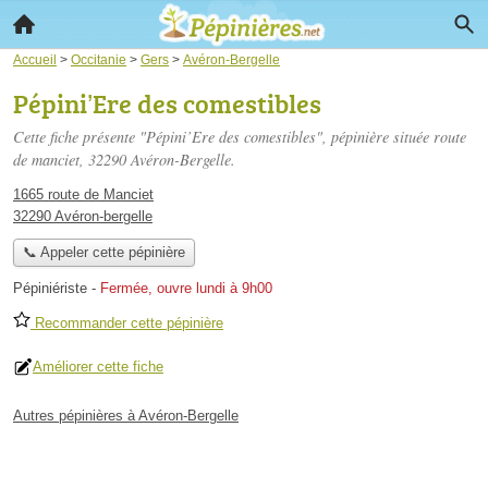
Accueil
>
Occitanie
>
Gers
>
Avéron-Bergelle
Pépini’Ere des comestibles
Cette fiche présente "Pépini’Ere des comestibles", pépinière située
route
de manciet
, 32290 Avéron-Bergelle.
1665 route de Manciet
32290 Avéron-bergelle
📞 Appeler cette pépinière
Pépiniériste
-
Fermée, ouvre lundi à 9h00
Recommander cette pépinière
Améliorer cette fiche
Autres pépinières à Avéron-Bergelle