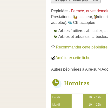
Pépinière
-
Fermée, ouvre demai
Prestations :
fruiticulteur
,
jardiner
adaptée)
,
CB acceptée
Arbres fruitiers :
abricotier, ci
Arbres et arbustes :
arbustes,
Recommander cette pépinière
Améliorer cette fiche
Autres pépinières à Aire-sur-l'Ad
Horaires
Lundi
10h - 12h
Mardi
10h - 12h