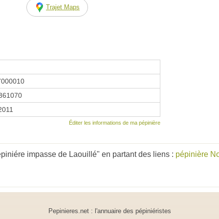
Trajet Maps
7000010
361070
 2011
Éditer les informations de ma pépinière
piniére impasse de Laouillé" en partant des liens :
pépinière N
Pepinieres.net : l'annuaire des pépiniéristes