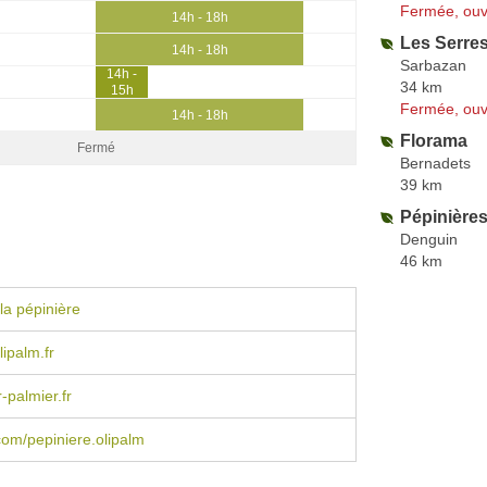
Fermée, ouv
14h - 18h
Les Serre
14h - 18h
Sarbazan
14h -
34 km
15h
Fermée, ouv
14h - 18h
Florama
Fermé
Bernadets
39 km
Pépinière
Denguin
46 km
la pépinière
ipalm.fr
-palmier.fr
om/pepiniere.olipalm