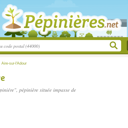
>
Aire-sur-l'Adour
re
piniére", pépinière située
impasse de
.