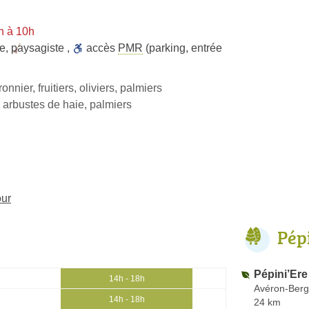
n à 10h
ie
,
paysagiste
,
accès
PMR
(parking, entrée
tronnier, fruitiers, oliviers, palmiers
 arbustes de haie, palmiers
our
Pép
Pépini’Ere
14h - 18h
Avéron-Berg
14h - 18h
24 km