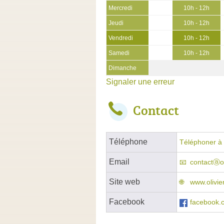
Mercredi
10h - 12h
Jeudi
10h - 12h
Vendredi
10h - 12h
Samedi
10h - 12h
Dimanche
Signaler une erreur
Contact
Téléphone
Téléphoner à 
Email
contactⓐol
Site web
www.olivier
Facebook
facebook.c