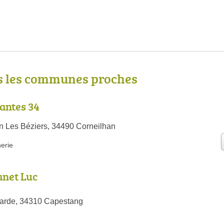
s les communes proches
lantes 34
 Les Béziers, 34490 Corneilhan
nerie
anet Luc
garde, 34310 Capestang