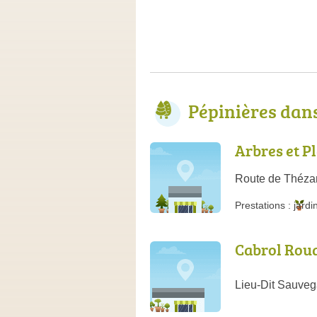
Pépinières dan
Arbres et P
Route de Thézan
Prestations :
jardi
Cabrol Rou
Lieu-Dit Sauve