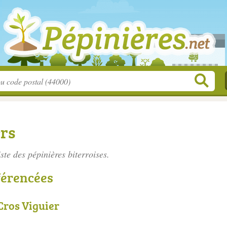
ers
iste des
pépinières biterroises
.
férencées
Cros Viguier