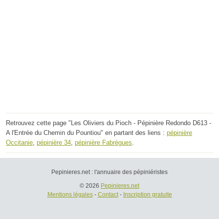
Retrouvez cette page "Les Oliviers du Pioch - Pépinière Redondo D613 -
A l'Entrée du Chemin du Pountiou" en partant des liens :
pépinière
Occitanie
,
pépinière 34
,
pépinière Fabrègues
.
Pepinieres.net : l'annuaire des pépiniéristes
© 2026
Pepinieres.net
Mentions légales
-
Contact
-
Inscription gratuite