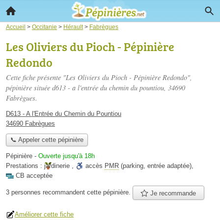
Accueil
>
Occitanie
>
Hérault
>
Fabrègues
Les Oliviers du Pioch - Pépinière
Redondo
Cette fiche présente "Les Oliviers du Pioch - Pépinière Redondo",
pépinière située
d613 - a l'entrée du chemin du pountiou
, 34690
Fabrègues.
D613 - A l'Entrée du Chemin du Pountiou
34690 Fabrègues
📞 Appeler cette pépinière
Pépinière
-
Ouverte jusqu'à 18h
Prestations :
jardinerie
,
accès
PMR
(parking, entrée adaptée)
,
CB acceptée
3 personnes
recommandent
cette pépinière.
Je recommande
Améliorer cette fiche