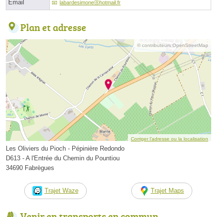
Email
labardesimoneⓐhotmail.fr
Plan et adresse
© contributeurs OpenStreetMap
Corriger l’adresse ou la localisation
Les Oliviers du Pioch - Pépinière Redondo
D613 - A l'Entrée du Chemin du Pountiou
34690 Fabrègues
Trajet Waze
Trajet Maps
Venir en transports en commun