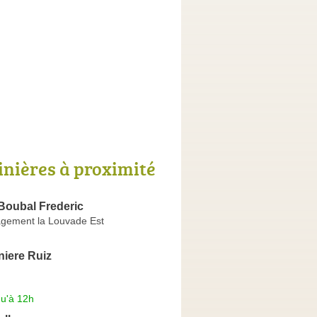
inières à proximité
Boubal Frederic
gement la Louvade Est
niere Ruiz
qu'à 12h