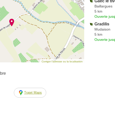
Gaec le tiv
Baillargues
5 km
Ouverte jus
Gradilis
Mudaison
5 km
Ouverte jus
Corriger l’adresse ou la localisation
bre
Trajet Maps