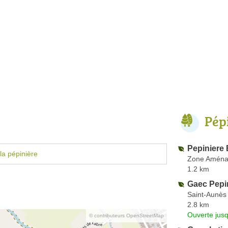
Pép
Pepiniere 
la pépinière
Zone Aména
1.2 km
Gaec Pepi
Saint-Aunès
2.8 km
Ouverte jus
© contributeurs OpenStreetMap