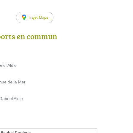
Trajet Maps
ports en commun
iel Aldie
nue de la Mer
abriel Aldie
 Boubal Frederic