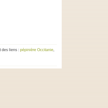
 des liens :
pépinière Occitanie
,