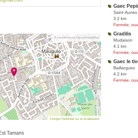
ⓐgmail.com
Gaec Pepi
Saint-Aunès
3.2 km
Fermée, ouv
Gradilis
© contributeurs OpenStreetMap
Mudaison
4.1 km
Fermée, ouv
Gaec le tiv
Baillargues
4.2 km
Fermée, ouv
Corriger l’adresse ou la localisation
st Tamaris