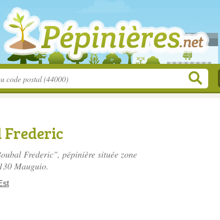
 Frederic
Boubal Frederic", pépinière située
zone
4130 Mauguio.
Est