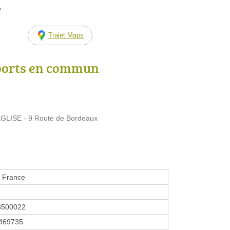
e
Trajet Maps
ports en commun
LISE - 9 Route de Bordeaux
 France
3500022
469735