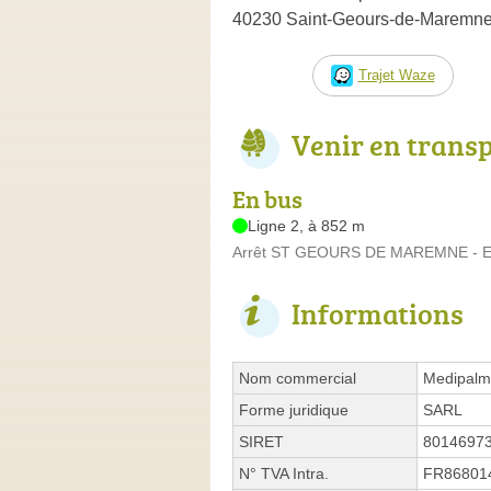
40230 Saint-Geours-de-Maremn
Trajet Waze
Venir en trans
En bus
Ligne 2, à 852 m
Arrêt ST GEOURS DE MAREMNE - EG
Informations
Nom commercial
Medipalm
Forme juridique
SARL
SIRET
8014697
N° TVA Intra.
FR86801