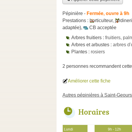
Pépinière
-
Fermée, ouvre à 9h
Prestations :
horticulteur
,
jardiner
adaptée)
,
CB acceptée
Arbres fruitiers :
fruitiers, pal
Arbres et arbustes :
arbres d'
Plantes :
rosiers
2 personnes
recommandent
cette
Améliorer cette fiche
Autres pépinières à Saint-Geou
Horaires
Lundi
9h - 12h