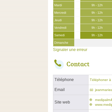
Mardi
9h - 12h
Mercredi
9h - 12h
Jeudi
9h - 12h
Vendredi
9h - 12h
Samedi
9h - 12h
Dimanche
Signaler une erreur
Contact
Téléphone
Téléphoner à 
Email
jeanmariea
medipalm4
Site web
www.medip