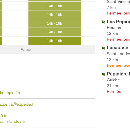
Saint-Vincen
14h - 18h
7 km
Fermée, ouv
14h - 18h
Les Pépin
14h - 18h
Heugas
14h - 18h
12 km
Fermée, ouv
14h - 18h
Lacausse 
Fermé
Saint-Lon-l
12 km
Fermée, ouv
Pépinière
Guiche
21 km
Fermée
la pépinière
zpeitiaⓐazpeitia.fr
0.fr
alm-landes.fr