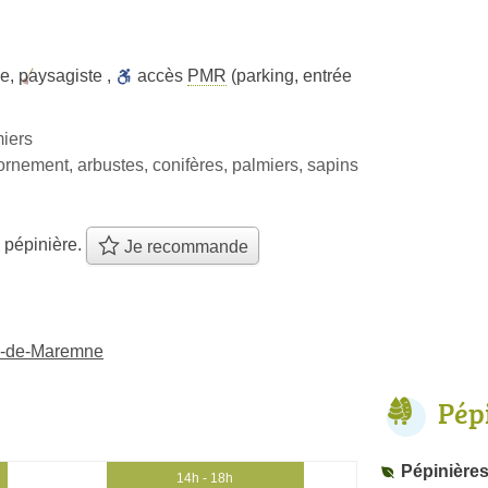
ie
,
paysagiste
,
accès
PMR
(parking, entrée
miers
ornement, arbustes, conifères, palmiers, sapins
 pépinière.
Je recommande
rs-de-Maremne
Pép
Pépinières
14h - 18h