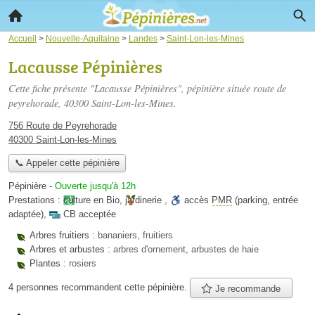
Accueil
>
Nouvelle-Aquitaine
>
Landes
>
Saint-Lon-les-Mines
Lacausse Pépinières
Cette fiche présente "Lacausse Pépinières", pépinière située
route de
peyrehorade
, 40300 Saint-Lon-les-Mines.
756 Route de Peyrehorade
40300 Saint-Lon-les-Mines
📞 Appeler cette pépinière
Pépinière
-
Ouverte jusqu'à 12h
Prestations :
culture en Bio
,
jardinerie
,
accès
PMR
(parking, entrée
adaptée)
,
CB acceptée
Arbres fruitiers :
bananiers, fruitiers
Arbres et arbustes :
arbres d'ornement, arbustes de haie
Plantes :
rosiers
4 personnes
recommandent
cette pépinière.
Je recommande