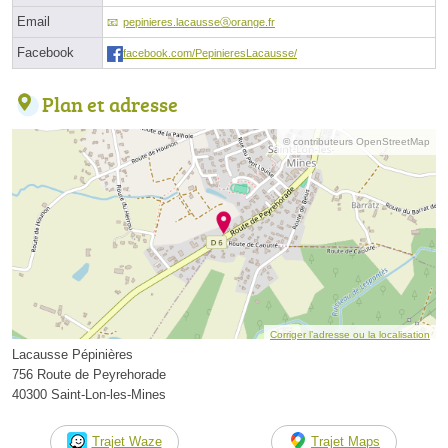
Email
pepinieres.lacausseⓐorange.fr
Facebook
facebook.com/PepinieresLacausse/
Plan et adresse
© contributeurs OpenStreetMap
Corriger l’adresse ou la localisation
Lacausse Pépinières
756 Route de Peyrehorade
40300 Saint-Lon-les-Mines
Trajet Waze
Trajet Maps