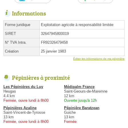
Informations
Forme juridique
Exploitation agricole à responsabilité limitée
SIRET
32647945800019
N° TVA Intra.
FR92326479458
Création
25 janvier 1983
Éditer les informations de ma pépinière
Pépinières à proximité
Les Pépinières du Luy
Médipalm France
Heugas
Saint-Geours-de-Maremne
4.4 km
12 km
Fermée, ouvre lundi à 8h00
Ouverte jusqu'à 12h
Pépinières Azaline
Pépinière Baratzean
Saint-Vincent-de-Tyrosse
Guiche
13 km
13 km
Fermée, ouvre lundi à 8h00
Fermée