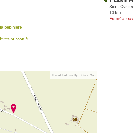
Thauvin F
Saint-Cyr-en
13 km
Fermée, ouv
la pépinière
eres-ousson.fr
© contributeurs OpenStreetMap