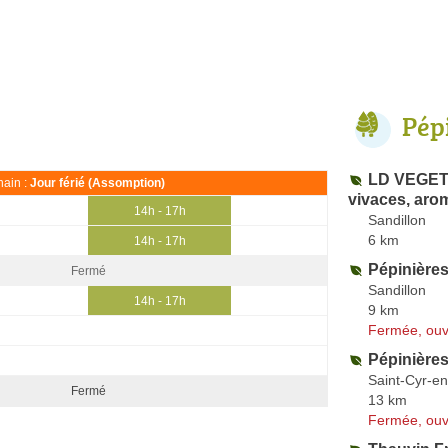
Pép
LD VEGET
ain :
Jour férié (Assomption)
vivaces, aro
14h - 17h
Sandillon
6 km
14h - 17h
Pépinières
Fermé
Sandillon
14h - 17h
9 km
Fermée, ouv
Pépinière
Saint-Cyr-en
Fermé
13 km
Fermée, ouv