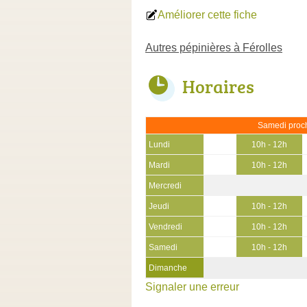
Améliorer cette fiche
Autres pépinières à Férolles
Horaires
Samedi proch
Lundi
10h - 12h
Mardi
10h - 12h
Mercredi
Jeudi
10h - 12h
Vendredi
10h - 12h
Samedi
10h - 12h
Dimanche
Signaler une erreur