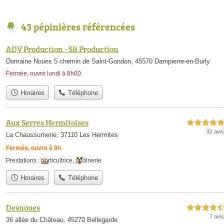
43 pépinières référencées
ADV Production - SB Production
Domaine Noues 5 chemin de Saint-Gondon, 45570 Dampierre-en-Burly
Fermée, ouvre lundi à 8h00
Horaires
Téléphone
Aux Serres Hermitoises
5,0 étoiles sur 5
32 avis
La Chaussumerie, 37110 Les Hermites
Fermée, ouvre à 8h
Prestations :
horticultrice
,
jardinerie
Horaires
Téléphone
Desnoues
4,5 étoiles sur 5
7 avis
36 allée du Château, 45270 Bellegarde