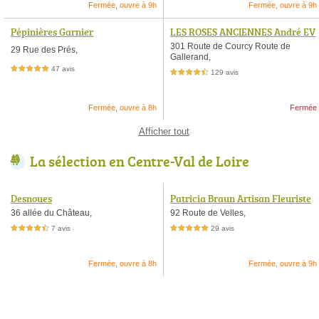
Fermée, ouvre à 9h
Fermée, ouvre à 9h
Pépinières Garnier
LES ROSES ANCIENNES André EV
E (boutique et jardin)
301 Route de Courcy Route de
29 Rue des Prés,
Gallerand,
47 avis
5,0 étoiles sur 5
129 avis
4,5 étoiles sur 5
Fermée, ouvre à 8h
Fermée
Afficher tout
La sélection en Centre-Val de Loire
Desnoues
Patricia Braun Artisan Fleuriste
36 allée du Château,
92 Route de Velles,
7 avis
29 avis
4,5 étoiles sur 5
5,0 étoiles sur 5
Fermée, ouvre à 8h
Fermée, ouvre à 9h