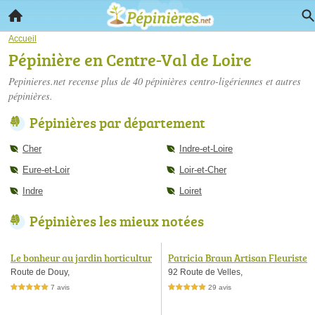
Accueil
Pépinière en Centre-Val de Loire
Pepinieres.net recense plus de 40
pépinières centro-ligériennes
et autres
pépinières.
Pépinières par département
Cher
Indre-et-Loire
Eure-et-Loir
Loir-et-Cher
Indre
Loiret
Pépinières les mieux notées
Le bonheur au jardin horticultur
Patricia Braun Artisan Fleuriste
e pépinière jardinerie
Route de Douy,
92 Route de Velles,
7 avis
29 avis
5,0 étoiles sur 5
5,0 étoiles sur 5