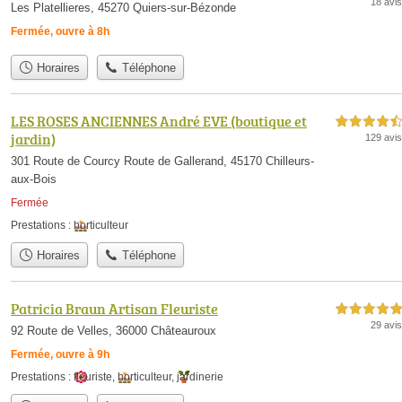
18 avis
Les Platellieres, 45270 Quiers-sur-Bézonde
Fermée, ouvre à 8h
Horaires
Téléphone
LES ROSES ANCIENNES André EVE (boutique et
4,5 étoiles sur 5
jardin)
129 avis
301 Route de Courcy Route de Gallerand, 45170 Chilleurs-
aux-Bois
Fermée
Prestations :
horticulteur
Horaires
Téléphone
Patricia Braun Artisan Fleuriste
5,0 étoiles sur 5
29 avis
92 Route de Velles, 36000 Châteauroux
Fermée, ouvre à 9h
Prestations :
fleuriste
,
horticulteur
,
jardinerie