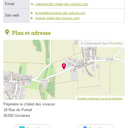
Email
catherineⓐle-chatel-des-vivaces.com
lechateldesvivaces.site-solocal.com
Site web
www.le-chatel-des-vivaces.com
Plan et adresse
© contributeurs OpenStreetMap
Corriger l’adresse ou la localisation
Pépinière le châtel des vivaces
18 Rue du Portail
45300 Givraines