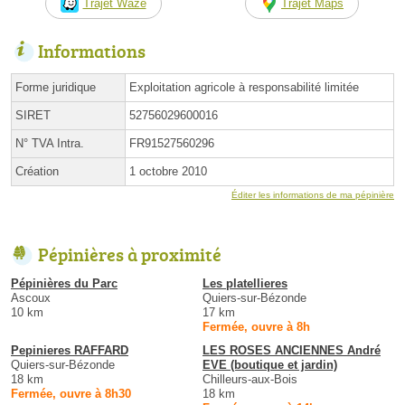
Trajet Waze
Trajet Maps
Informations
Forme juridique
Exploitation agricole à responsabilité limitée
SIRET
52756029600016
N° TVA Intra.
FR91527560296
Création
1 octobre 2010
Éditer les informations de ma pépinière
Pépinières à proximité
Pépinières du Parc
Les platellieres
Ascoux
Quiers-sur-Bézonde
10 km
17 km
Fermée, ouvre à 8h
Pepinieres RAFFARD
LES ROSES ANCIENNES André
Quiers-sur-Bézonde
EVE (boutique et jardin)
18 km
Chilleurs-aux-Bois
Fermée, ouvre à 8h30
18 km