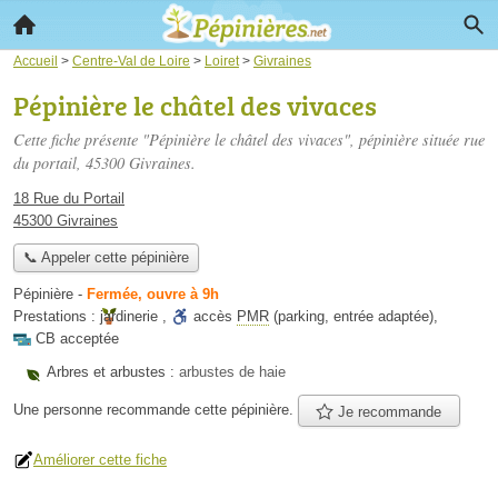
Accueil
>
Centre-Val de Loire
>
Loiret
>
Givraines
Pépinière le châtel des vivaces
Cette fiche présente "Pépinière le châtel des vivaces", pépinière située
rue
du portail
, 45300 Givraines.
18 Rue du Portail
45300 Givraines
📞 Appeler cette pépinière
Pépinière
-
Fermée, ouvre à 9h
Prestations :
jardinerie
,
accès
PMR
(parking, entrée adaptée)
,
CB acceptée
Arbres et arbustes :
arbustes de haie
Une personne
recommande
cette pépinière.
Je recommande
Améliorer cette fiche