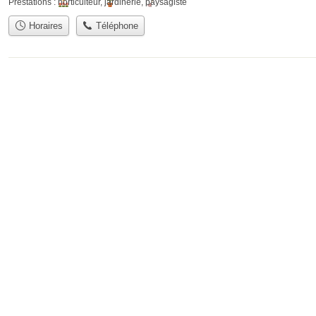
Prestations :
horticulteur
,
jardinerie
,
paysagiste
Horaires
Téléphone