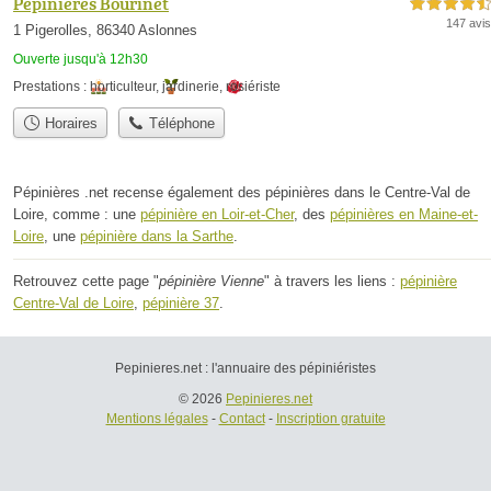
Pépinières Bourinet
4,5 étoiles sur 5
147 avis
1 Pigerolles, 86340 Aslonnes
Ouverte jusqu'à 12h30
Prestations :
horticulteur
,
jardinerie
,
rosiériste
Horaires
Téléphone
Pépinières .net recense également des pépinières dans le Centre-Val de
Loire, comme : une
pépinière en Loir-et-Cher
, des
pépinières en Maine-et-
Loire
, une
pépinière dans la Sarthe
.
Retrouvez cette page "
pépinière Vienne
" à travers les liens :
pépinière
Centre-Val de Loire
,
pépinière 37
.
Pepinieres.net : l'annuaire des pépiniéristes
© 2026
Pepinieres.net
Mentions légales
-
Contact
-
Inscription gratuite