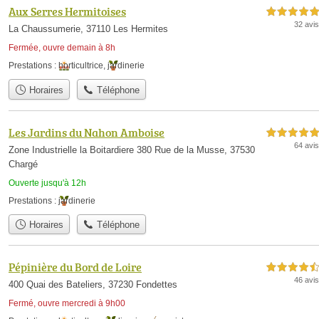
Aux Serres Hermitoises
5,0 étoiles sur 5
32 avis
La Chaussumerie, 37110 Les Hermites
Fermée, ouvre demain à 8h
Prestations :
horticultrice
,
jardinerie
Horaires
Téléphone
Les Jardins du Nahon Amboise
5,0 étoiles sur 5
64 avis
Zone Industrielle la Boitardiere 380 Rue de la Musse, 37530
Chargé
Ouverte jusqu'à 12h
Prestations :
jardinerie
Horaires
Téléphone
Pépinière du Bord de Loire
4,5 étoiles sur 5
46 avis
400 Quai des Bateliers, 37230 Fondettes
Fermé, ouvre mercredi à 9h00