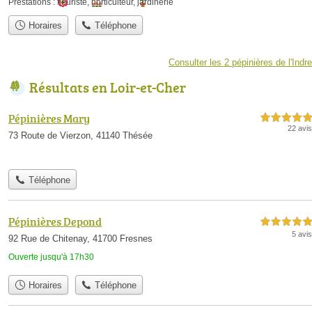
Prestations :
fleuriste
,
horticulteur
,
jardinerie
Horaires
Téléphone
Consulter les 2 pépinières de l'Indre
Résultats en Loir-et-Cher
Pépinières Mary
5,0 étoiles sur 5
22 avis
73 Route de Vierzon, 41140 Thésée
Téléphone
Pépinières Depond
5,0 étoiles sur 5
5 avis
92 Rue de Chitenay, 41700 Fresnes
Ouverte jusqu'à 17h30
Horaires
Téléphone