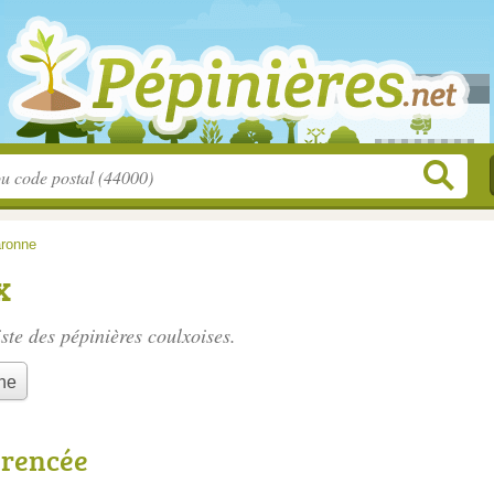
aronne
x
iste des
pépinières coulxoises
.
he
érencée