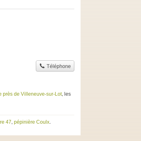
Téléphone
e près de Villeneuve-sur-Lot
, les
re 47
,
pépinière Coulx
.