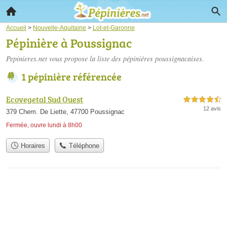
Accueil
>
Nouvelle-Aquitaine
>
Lot-et-Garonne
Pépinière à Poussignac
Pepinieres.net vous propose la liste des
pépinières poussignacaises
.
1 pépinière référencée
Ecovegetal Sud Ouest
4,5 étoiles sur 5
12 avis
379 Chem. De Liette, 47700 Poussignac
Fermée, ouvre lundi à 8h00
Horaires
Téléphone