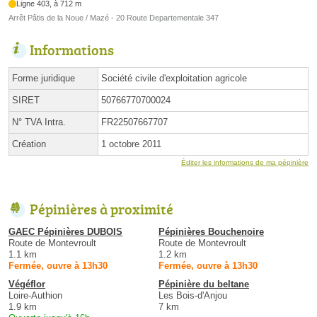
Ligne 403, à 712 m
Arrêt Pâtis de la Noue / Mazé - 20 Route Departementale 347
Informations
Forme juridique
Société civile d'exploitation agricole
SIRET
50766770700024
N° TVA Intra.
FR22507667707
Création
1 octobre 2011
Éditer les informations de ma pépinière
Pépinières à proximité
GAEC Pépinières DUBOIS
Pépinières Bouchenoire
Route de Montevroult
Route de Montevroult
1.1 km
1.2 km
Fermée, ouvre à 13h30
Fermée, ouvre à 13h30
Végéflor
Pépinière du beltane
Loire-Authion
Les Bois-d'Anjou
1.9 km
7 km