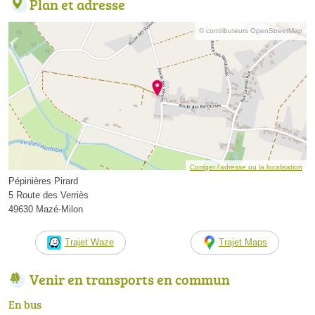
Plan et adresse
© contributeurs OpenStreetMap
Corriger l’adresse ou la localisation
Pépinières Pirard
5 Route des Verriès
49630 Mazé-Milon
Trajet Waze
Trajet Maps
Venir en transports en commun
En bus