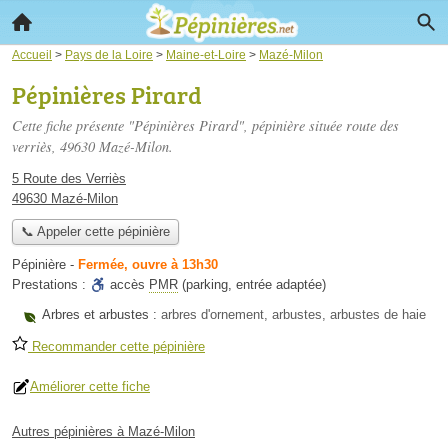
Accueil
>
Pays de la Loire
>
Maine-et-Loire
>
Mazé-Milon
Pépinières Pirard
Cette fiche présente "Pépinières Pirard", pépinière située
route des
verriès
, 49630 Mazé-Milon.
5 Route des Verriès
49630 Mazé-Milon
📞 Appeler cette pépinière
Pépinière
-
Fermée, ouvre à 13h30
Prestations :
accès
PMR
(parking, entrée adaptée)
Arbres et arbustes :
arbres d'ornement, arbustes, arbustes de haie
Recommander cette pépinière
Améliorer cette fiche
Autres pépinières à Mazé-Milon