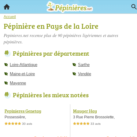
Accueil
Pépinière en Pays de la Loire
Pepinieres.net recense plus de 90
pépinières ligériennes
et autres
pépinières.
Pépinières par département
Loire-Atlantique
Sarthe
Maine-et-Loire
Vendée
Mayenne
Pépinières les mieux notées
Pepinieres Genetay
Mauger Hay
Possessière,
3 Rue Pierre Brossolette,
30 avis
33 avis
5,0 étoiles sur 5
5,0 étoiles sur 5