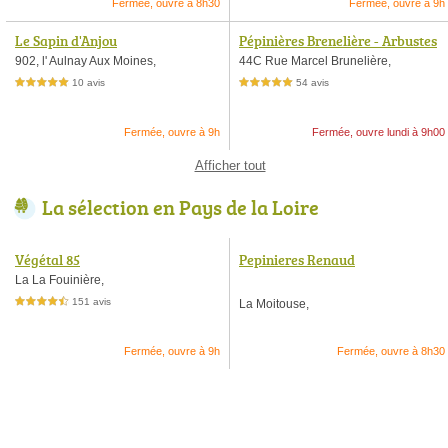
Fermée, ouvre à 8h30
Fermée, ouvre à 9h
Le Sapin d'Anjou
Pépinières Brenelière - Arbustes
& plantes pour jardin
902, l' Aulnay Aux Moines,
44C Rue Marcel Brunelière,
10 avis
54 avis
5,0 étoiles sur 5
5,0 étoiles sur 5
Fermée, ouvre à 9h
Fermée, ouvre lundi à 9h00
Afficher tout
La sélection en Pays de la Loire
Végétal 85
Pepinieres Renaud
La La Fouinière,
151 avis
La Moitouse,
4,5 étoiles sur 5
Fermée, ouvre à 9h
Fermée, ouvre à 8h30