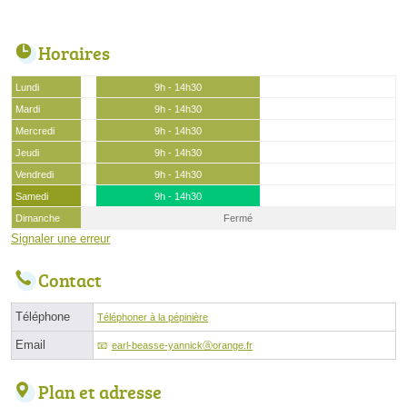
Horaires
Lundi
9h - 14h30
Mardi
9h - 14h30
Mercredi
9h - 14h30
Jeudi
9h - 14h30
Vendredi
9h - 14h30
Samedi
9h - 14h30
Dimanche
Fermé
Signaler une erreur
Contact
Téléphone
Téléphoner à la pépinière
Email
earl-beasse-yannickⓐorange.fr
Plan et adresse