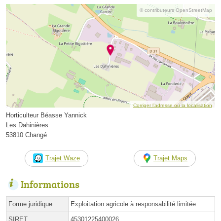
© contributeurs OpenStreetMap
Corriger l’adresse ou la localisation
Horticulteur Béasse Yannick
Les Dahinières
53810 Changé
Trajet Waze
Trajet Maps
Informations
Forme juridique
Exploitation agricole à responsabilité limitée
SIRET
45301225400026