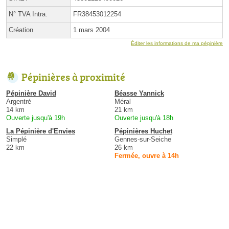
N° TVA Intra.
FR38453012254
Création
1 mars 2004
Éditer les informations de ma pépinière
Pépinières à proximité
Pépinière David
Béasse Yannick
Argentré
Méral
14 km
21 km
Ouverte jusqu'à 19h
Ouverte jusqu'à 18h
La Pépinière d'Envies
Pépinières Huchet
Simplé
Gennes-sur-Seiche
22 km
26 km
Fermée, ouvre à 14h