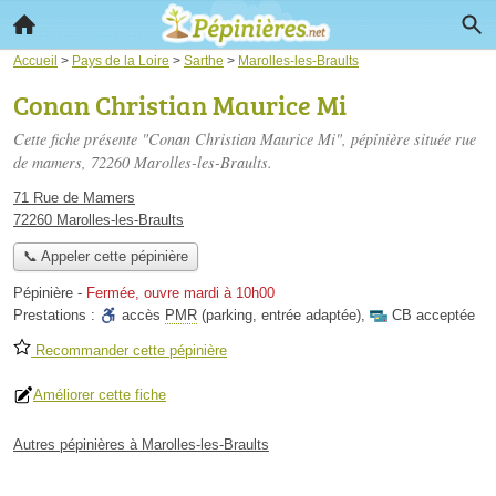
Accueil
>
Pays de la Loire
>
Sarthe
>
Marolles-les-Braults
Conan Christian Maurice Mi
Cette fiche présente "Conan Christian Maurice Mi", pépinière située
rue
de mamers
, 72260 Marolles-les-Braults.
71 Rue de Mamers
72260 Marolles-les-Braults
📞 Appeler cette pépinière
Pépinière
-
Fermée, ouvre mardi à 10h00
Prestations :
accès
PMR
(parking, entrée adaptée)
,
CB acceptée
Recommander cette pépinière
Améliorer cette fiche
Autres pépinières à Marolles-les-Braults