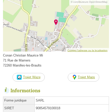
© contributeurs OpenStreetMap
Corriger l’adresse ou la localisation
Conan Christian Maurice Mi
71 Rue de Mamers
72260 Marolles-les-Braults
Trajet Waze
Trajet Maps
Informations
Forme juridique
SARL
SIRET
90854579100018