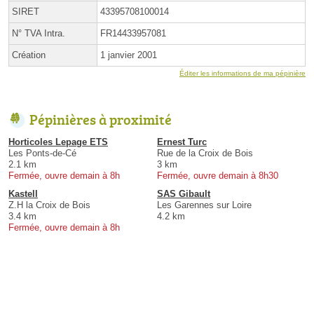
SIRET
43395708100014
N° TVA Intra.
FR14433957081
Création
1 janvier 2001
Éditer les informations de ma pépinière
Pépinières à proximité
Horticoles Lepage ETS
Ernest Turc
Les Ponts-de-Cé
Rue de la Croix de Bois
2.1 km
3 km
Fermée, ouvre demain à 8h
Fermée, ouvre demain à 8h30
Kastell
SAS Gibault
Z.H la Croix de Bois
Les Garennes sur Loire
3.4 km
4.2 km
Fermée, ouvre demain à 8h