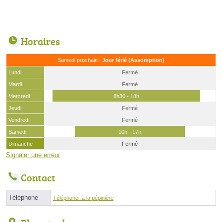
Horaires
Samedi prochain :
Jour férié (Assomption)
Lundi
Fermé
Mardi
Fermé
Mercredi
8h30 - 18h
Jeudi
Fermé
Vendredi
Fermé
Samedi
10h - 17h
Dimanche
Fermé
Signaler une erreur
Contact
Téléphone
Téléphoner à la pépinière