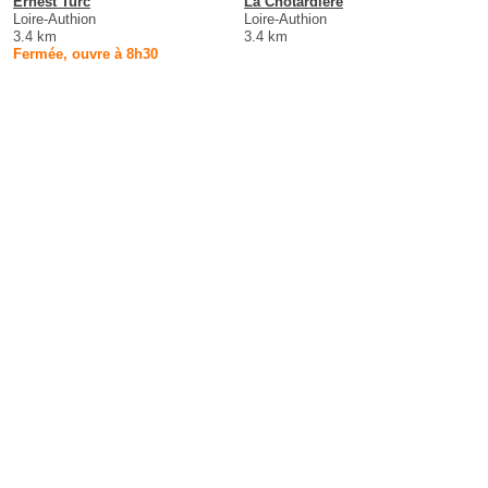
Ernest Turc
La Chotardiere
Loire-Authion
Loire-Authion
3.4 km
3.4 km
Fermée, ouvre à 8h30