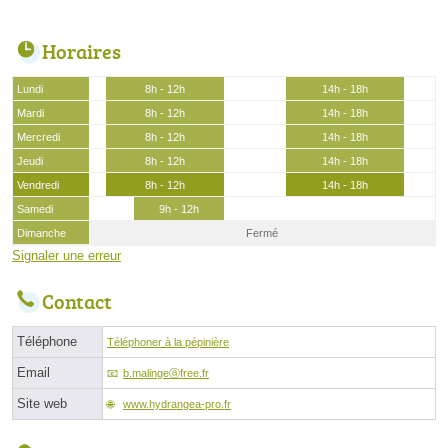
Horaires
Lundi
8h - 12h
14h - 18h
Mardi
8h - 12h
14h - 18h
Mercredi
8h - 12h
14h - 18h
Jeudi
8h - 12h
14h - 18h
Vendredi
8h - 12h
14h - 18h
Samedi
9h - 12h
Dimanche
Fermé
Signaler une erreur
Contact
Téléphone
Téléphoner à la pépinière
Email
b.malingeⓐfree.fr
Site web
www.hydrangea-pro.fr