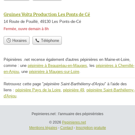
Graines Voltz Production Les Ponts de Cé
14 Route de Pouillé, 49130 Les Ponts-de-Cé
Fermée, ouvre demain à 8h
Horaires
Téléphone
Pépinières .net recense également d'autres pépinières en Maine-et-Loire,
comme : une
pépinière à Beaupréau-en-Mauges
, les
pépinières à Chemillé-
en-Anjou
, une
pépinière à Mauges-sur-Loire
.
Retrouvez cette page "
pépinière Saint-Barthélemy-d'Anjou
" à l'aide des
liens :
pépinière Pays de la Loire
,
pépinière 49
,
pépinière Saint-Barthélemy-
d'Anjou
.
Pepinieres.net : l'annuaire des pépiniéristes
© 2026
Pepinieres.net
Mentions légales
-
Contact
-
Inscription gratuite