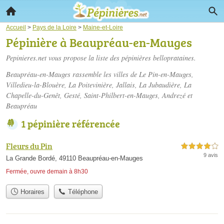
Accueil
>
Pays de la Loire
>
Maine-et-Loire
Pépinière à Beaupréau-en-Mauges
Pepinieres.net vous propose la liste des
pépinières belloprataines
.
Beaupréau-en-Mauges rassemble les villes de Le Pin-en-Mauges,
Villedieu-la-Blouère, La Poitevinière, Jallais, La Jubaudière, La
Chapelle-du-Genêt, Gesté, Saint-Philbert-en-Mauges, Andrezé et
Beaupréau
1 pépinière référencée
Fleurs du Pin
4,0 étoiles sur 5
9 avis
La Grande Bordé, 49110 Beaupréau-en-Mauges
Fermée, ouvre demain à 8h30
Horaires
Téléphone