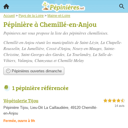
Accueil
>
Pays de la Loire
>
Maine-et-Loire
Pépinière à Chemillé-en-Anjou
Pepinieres.net vous propose la liste des
pépinières chemilloises
.
Chemillé-en-Anjou réunit les municipalités de Saint-Lézin, La Chapelle-
Rousselin, La Jumellière, Cossé-d'Anjou, Neuvy-en-Mauges, Sainte-
Christine, Saint-Georges-des-Gardes, La Tourlandry, La Salle-de-
Vihiers, Valanjou, Chanzeaux et Chemillé-Melay
Pépinières ouvertes dimanche
1 pépinière référencée
Végétalerie Tijou
4,5 étoiles sur 5
14 avis
Pépinière Tijou, Lieu-Dit La Caillaudière, 49120 Chemillé-
en-Anjou
Fermée, ouvre à 9h