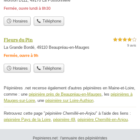
Mortron D111, 49170 La Possonnière
Fermée, ouvre lundi à 8h30
Horaires
Téléphone
Fleurs du Pin
4,0 étoiles sur 5
9 avis
La Grande Bordé, 49110 Beaupréau-en-Mauges
Fermée, ouvre à 9h
Horaires
Téléphone
Pépinières .net recense également d'autres pépinières en Maine-et-Loire,
comme : une
pépinière près de Beaupréau-en-Mauges
, les
pépinières à
Mauges-sur-Loire
, une
pépinière sur Loire-Authion
.
Retrouvez cette page "
pépinière Chemillé-en-Anjou
" à l'aide des liens :
pépinière Pays de la Loire
,
pépinière 49
,
pépinière Chemillé-en-Anjou
.
Pepinieres.net : l'annuaire des pépiniéristes