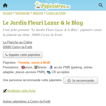
Accueil
>
Normandie
>
Manche
>
Cerisy-la-Forêt
Le Jardin Fleuri Lazar & le Blay
Cette fiche présente "Le Jardin Fleuri Lazar & le Blay", pépinière située
la planche au chêne
, 50680 Cerisy-la-Forêt.
La Planche au Chêne
50680 Cerisy-la-Forêt
📞 Appeler cette pépinière
Pépinière
-
Fermée, ouvre à 8h30
Prestations :
fleuriste
,
jardinerie
,
accès
PMR
(parking, entrée
adaptée, places assises PMR)
,
CB acceptée
Une personne
recommande
cette pépinière.
Je recommande
Améliorer cette fiche
Autres pépinières à Cerisy-la-Forêt