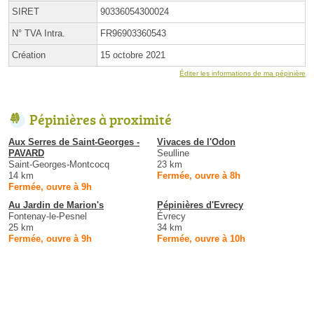
SIRET
90336054300024
N° TVA Intra.
FR96903360543
Création
15 octobre 2021
Éditer les informations de ma pépinière
Pépinières à proximité
Aux Serres de Saint-Georges -
Vivaces de l'Odon
PAVARD
Seulline
Saint-Georges-Montcocq
23 km
14 km
Fermée, ouvre à 8h
Fermée, ouvre à 9h
Au Jardin de Marion's
Pépinières d'Evrecy
Fontenay-le-Pesnel
Évrecy
25 km
34 km
Fermée, ouvre à 9h
Fermée, ouvre à 10h