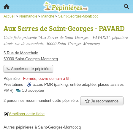
Accueil
>
Normandie
>
Manche
>
Saint-Georges-Montcocq
Aux Serres de Saint-Georges - PAVARD
Cette fiche présente "Aux Serres de Saint-Georges - PAVARD", pépinière
située
rue de montchoix
, 50000 Saint-Georges-Montcocq.
5 Rue de Montchoix
50000 Saint-Georges-Montcocq
📞 Appeler cette pépinière
Pépinière
-
Fermée, ouvre demain à 9h
Prestations :
accès
PMR
(parking, entrée adaptée, places assises
PMR)
,
CB acceptée
2 personnes
recommandent
cette pépinière.
Je recommande
Améliorer cette fiche
Autres pépinières à Saint-Georges-Montcocq