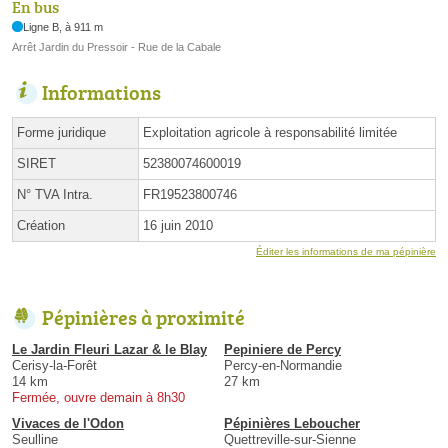
En bus
Ligne B, à 911 m
Arrêt Jardin du Pressoir - Rue de la Cabale
Informations
Forme juridique
Exploitation agricole à responsabilité limitée
SIRET
52380074600019
N° TVA Intra.
FR19523800746
Création
16 juin 2010
Éditer les informations de ma pépinière
Pépinières à proximité
Le Jardin Fleuri Lazar & le Blay
Pepiniere de Percy
Cerisy-la-Forêt
Percy-en-Normandie
14 km
27 km
Fermée, ouvre demain à 8h30
Vivaces de l'Odon
Pépinières Leboucher
Seulline
Quettreville-sur-Sienne