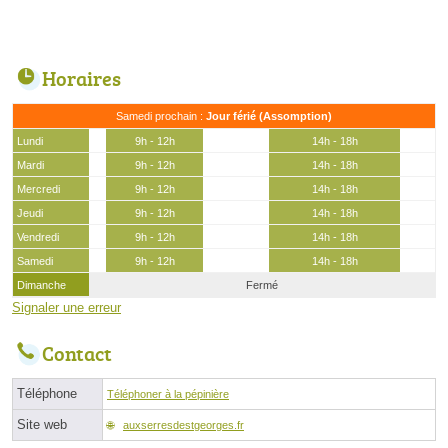
Horaires
Samedi prochain :
Jour férié (Assomption)
Lundi
9h - 12h
14h - 18h
Mardi
9h - 12h
14h - 18h
Mercredi
9h - 12h
14h - 18h
Jeudi
9h - 12h
14h - 18h
Vendredi
9h - 12h
14h - 18h
Samedi
9h - 12h
14h - 18h
Dimanche
Fermé
Signaler une erreur
Contact
Téléphone
Téléphoner à la pépinière
Site web
auxserresdestgeorges.fr