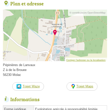
Plan et adresse
© contributeurs OpenStreetMap
Corriger l’adresse ou la localisation
Pépinières de Lanvaux
Z à de la Brouee
56230 Molac
Trajet Waze
Trajet Maps
Informations
Forme juridique
Exploitation agricole à responsabilité limitée