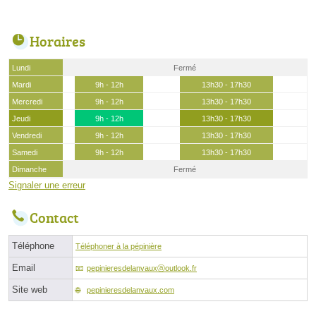
Horaires
Lundi
Fermé
Mardi
9h - 12h
13h30 - 17h30
Mercredi
9h - 12h
13h30 - 17h30
Jeudi
9h - 12h
13h30 - 17h30
Vendredi
9h - 12h
13h30 - 17h30
Samedi
9h - 12h
13h30 - 17h30
Dimanche
Fermé
Signaler une erreur
Contact
Téléphone
Téléphoner à la pépinière
Email
pepinieresdelanvauxⓐoutlook.fr
Site web
pepinieresdelanvaux.com