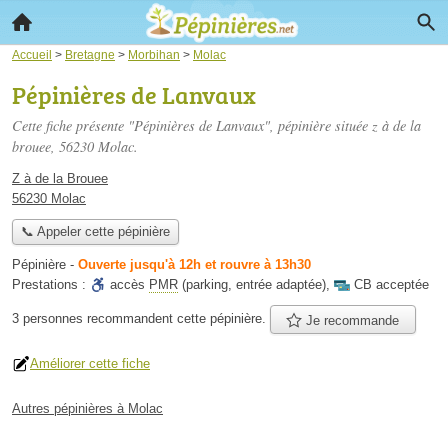
Accueil
>
Bretagne
>
Morbihan
>
Molac
Pépinières de Lanvaux
Cette fiche présente "Pépinières de Lanvaux", pépinière située
z à de la
brouee
, 56230 Molac.
Z à de la Brouee
56230 Molac
📞 Appeler cette pépinière
Pépinière
-
Ouverte jusqu'à 12h et rouvre à 13h30
Prestations :
accès
PMR
(parking, entrée adaptée)
,
CB acceptée
3 personnes
recommandent
cette pépinière.
Je recommande
Améliorer cette fiche
Autres pépinières à Molac