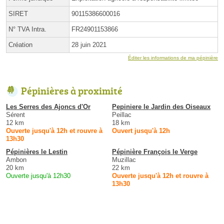
SIRET
90115386600016
N° TVA Intra.
FR24901153866
Création
28 juin 2021
Éditer les informations de ma pépinière
Pépinières à proximité
Les Serres des Ajoncs d'Or
Pepiniere le Jardin des Oiseaux
Sérent
Peillac
12 km
18 km
Ouverte jusqu'à 12h et rouvre à
Ouvert jusqu'à 12h
13h30
Pépinières le Lestin
Pépinière François le Verge
Ambon
Muzillac
20 km
22 km
Ouverte jusqu'à 12h30
Ouverte jusqu'à 12h et rouvre à
13h30