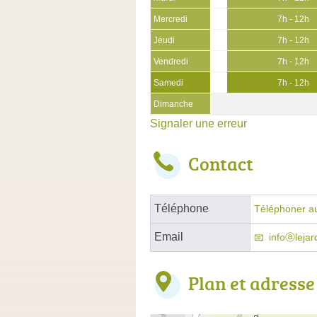
Mercredi
7h - 12h
Jeudi
7h - 12h
Vendredi
7h - 12h
Samedi
7h - 12h
Dimanche
Signaler une erreur
Contact
Téléphone
Téléphoner au
Email
infoⓐleja
Plan et adresse