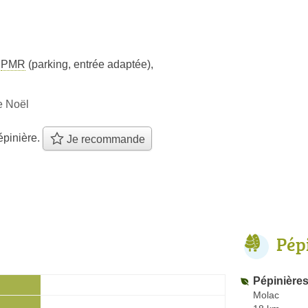
s
PMR
(parking, entrée adaptée)
,
e Noël
épinière.
Je recommande
Pép
Pépinière
Molac