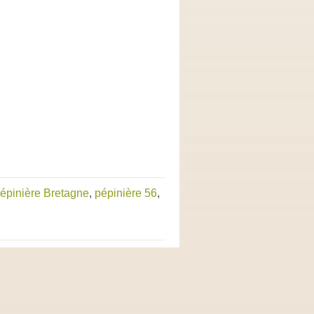
épinière Bretagne
,
pépinière 56
,