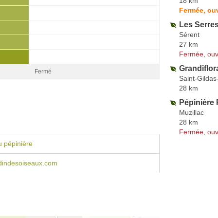
18 km
Fermée, ouv
Les Serres
Sérent
27 km
Fermée, ouv
Grandiflor
Fermé
Saint-Gildas
28 km
Pépinière 
Muzillac
28 km
Fermée, ouv
 pépinière
rdindesoiseaux.com