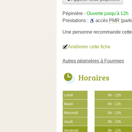
Pépinière
-
Ouverte jusqu'à 12h
Prestations :
accès
PMR
(park
Une personne
recommande
cette
Améliorer cette fiche
Autres pépinières à Fourmies
Horaires
Lundi
9h - 12h
Mardi
9h - 12h
Mercredi
9h - 12h
Jeudi
9h - 12h
Vendredi
9h - 12h