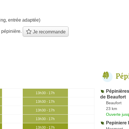
ing, entrée adaptée)
 pépinière.
Je recommande
Pép
Pépinières
13h30 - 17h
de Beaufort
13h30 - 17h
Beaufort
23 km
13h30 - 17h
Ouverte jus
13h30 - 17h
Pepiniere 
13h30 - 17h
Mesmont