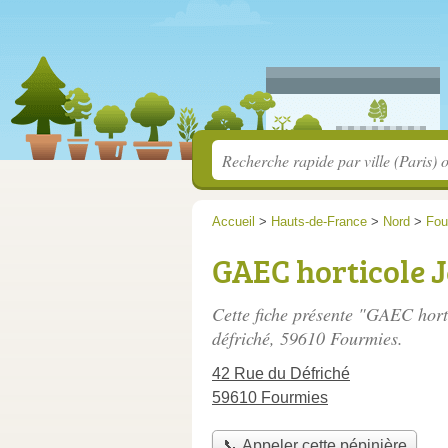
Accueil
>
Hauts-de-France
>
Nord
>
Fou
GAEC horticole J
Cette fiche présente "GAEC hort
défriché
, 59610 Fourmies.
42 Rue du Défriché
59610 Fourmies
📞 Appeler cette pépinière