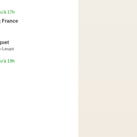
qu'à 17h
q France
guet
s-Leups
qu'à 19h