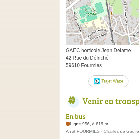
GAEC horticole Jean Delattre
42 Rue du Défriché
59610 Fourmies
Trajet Waze
Venir en trans
En bus
Ligne 956, à 619 m
Arrêt FOURMIES - Charles de Gaulle