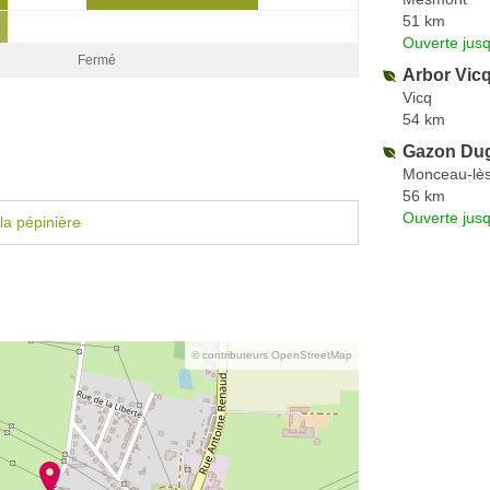
51 km
Ouverte jus
Fermé
Arbor Vic
Vicq
54 km
Gazon Du
Monceau-lè
56 km
Ouverte jus
la pépinière
© contributeurs OpenStreetMap