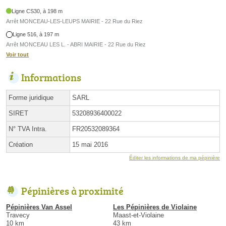
Ligne CS30, à 198 m
Arrêt MONCEAU-LES-LEUPS MAIRIE - 22 Rue du Riez
Ligne 516, à 197 m
Arrêt MONCEAU LES L. - ABRI MAIRIE - 22 Rue du Riez
Voir tout
Informations
Forme juridique
SARL
SIRET
53208936400022
N° TVA Intra.
FR20532089364
Création
15 mai 2016
Éditer les informations de ma pépinière
Pépinières à proximité
Pépinières Van Assel
Les Pépinières de Violaine
Travecy
Maast-et-Violaine
10 km
43 km