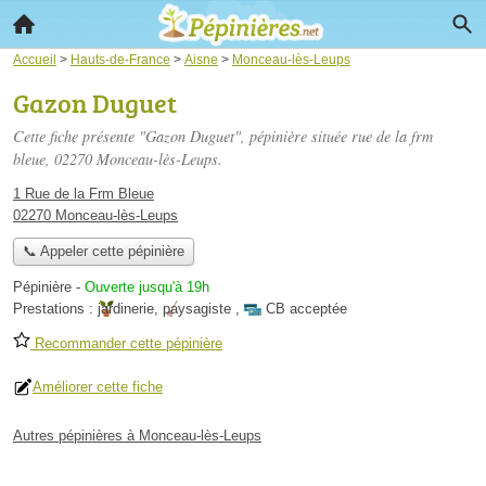
Accueil
>
Hauts-de-France
>
Aisne
>
Monceau-lès-Leups
Gazon Duguet
Cette fiche présente "Gazon Duguet", pépinière située
rue de la frm
bleue
, 02270 Monceau-lès-Leups.
1 Rue de la Frm Bleue
02270 Monceau-lès-Leups
📞 Appeler cette pépinière
Pépinière
-
Ouverte jusqu'à 19h
Prestations :
jardinerie
,
paysagiste
,
CB acceptée
Recommander cette pépinière
Améliorer cette fiche
Autres pépinières à Monceau-lès-Leups