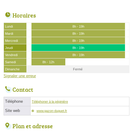
Horaires
Lundi
8h - 19h
Mardi
8h - 19h
Mercredi
8h - 19h
Jeudi
8h - 19h
Vendredi
8h - 19h
Samedi
8h - 12h
Dimanche
Fermé
Signaler une erreur
Contact
Téléphone
Téléphoner à la pépinière
Site web
www.gazon-duguet.fr
Plan et adresse